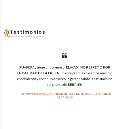
Testimonios
GUAPERAL tiene una premisa:
EL MÁXIMO RESPETO POR
LA CALIDAD DE LA FRESA
. En esta premisa basamos nuestro
crecimiento y continuo desarrollo garantizando la satisfacción
del cliente de
BERRIES
.
Bartolomé Cáceres, COFUNDADOR - JEFE DE PERSONAL Y CONTROL
DE CALIDAD